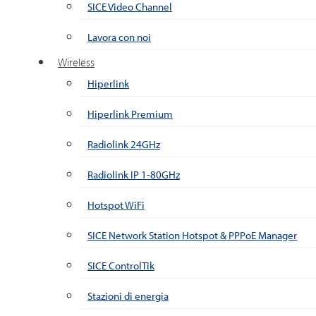
SICE Video Channel
Lavora con noi
Wireless
Hiperlink
Hiperlink Premium
Radiolink 24GHz
Radiolink IP 1-80GHz
Hotspot WiFi
SICE Network Station Hotspot & PPPoE Manager
SICE ControlTik
Stazioni di energia