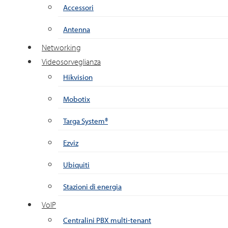
Accessori
Antenna
Networking
Videosorveglianza
Hikvision
Mobotix
Targa System®
Ezviz
Ubiquiti
Stazioni di energia
VoIP
Centralini PBX multi-tenant