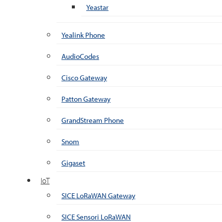
Yeastar
Yealink Phone
AudioCodes
Cisco Gateway
Patton Gateway
GrandStream Phone
Snom
Gigaset
IoT
SICE LoRaWAN Gateway
SICE Sensori LoRaWAN